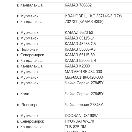
г. Кандалакша
КАМАЗ 780882
г. Мурманск
ИВАНОВЕЦ КС 35714К-3 (17т)
г. Кандалакша
732731 (КАМАЗ-4308)
г. Мурманск
KAMAZ 6520-53
г. Мурманск
КАМАЗ 65115-L4
г. Мурманск
КАМАЗ 43255-G5
г. Полярный
КАМАЗ 53605-А5
г. Североморск
КАМАЗ 65115-50
г. Кандалакша
КАМАЗ 53605-L-4
г. Кандалакша
КАМАЗ К2030
г. Мурманск
МАЗ-6501В5-434-000
г. Мурманск
Маз-6501Н9-8420-000
г. Мурманск
Чайка-Сервис 27845Y
г. Кола
Чайка-Сервис 27845Y
с. Ловозеро
Чайка-сервис 27845Y
г. Мурманск
DOOSAN DX190W
г. Североморск
HYUNDAI W-170
г. Кандалакша
TLB 825 RM