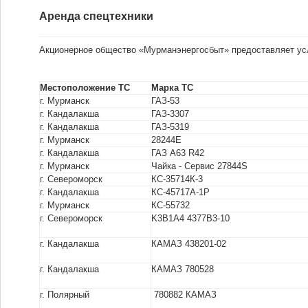
Аренда спецтехники
Акционерное общество «Мурманэнергосбыт» предоставляет усл
Местоположение ТС
Марка ТС
г. Мурманск
ГАЗ-53
г. Кандалакша
ГАЗ-3307
г. Кандалакша
ГАЗ-5319
г. Мурманск
28244Е
г. Кандалакша
ГАЗ А63 R42
г. Мурманск
Чайка - Сервис 27844S
г. Североморск
КС-35714К-3
г. Кандалакша
КС-45717А-1Р
г. Мурманск
КС-55732
г. Североморск
K3B1A4 4377B3-10
г. Кандалакша
КАМАЗ 438201-02
г. Кандалакша
КАМАЗ 780528
г. Полярный
780882 КАМАЗ